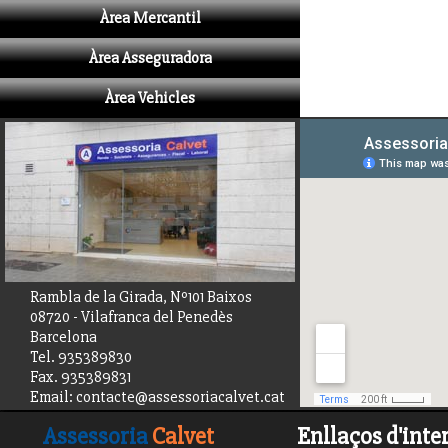
Àrea Mercantil
Àrea Asseguradora
Àrea Vehicles
Rambla de la Girada, Nº101 Baixos
08720 - Vilafranca del Penedès
Barcelona
Tel. 935389830
Fax. 935389831
Email: contacte@assessoriacalvet.cat
Assessoria
Calvet
Enllaços d'inte