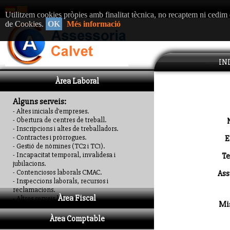
Utilitzem cookies pròpies amb finalitat tècnica, no recaptem ni cedim 
de Cookies.
OK
Més informació
IN
Àrea Laboral
Alguns serveis:
- Altes inicials d'empreses.
- Obertura de centres de treball.
- Inscripcions i altes de treballadors.
- Contractes i pròrrogues.
E
- Gestió de nòmines (TC2 i TC1).
- Incapacitat temporal, invalidesa i
Te
jubilacions.
- Contenciosos laborals CMAC.
As
- Inspeccions laborals, recursos i
reclamacions.
Àrea Fiscal
- Altres serveis laborales.
Mi
Àrea Comptable